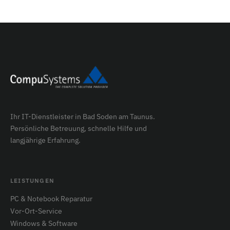
Ihr IT-Dienstleister in Bad Soden am Taunus.
Persönliche Betreuung, schnelle Hilfe und
langjährige Erfahrung.
LEISTUNGEN
PC & Notebook Reparatur
Vor-Ort-Service
Windows & Software